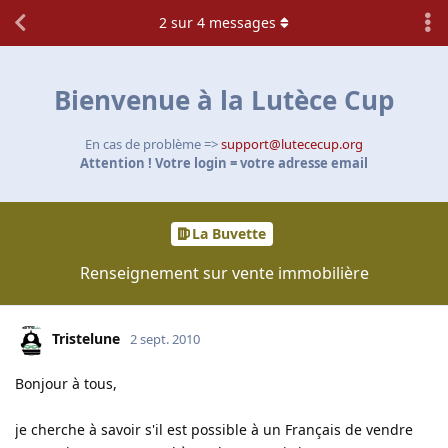
2
sur
4
messages
Bienvenue à la Lutèce Cup
En cas de problème =>
support@lutececup.org
Attention ! Votre login = votre adresse email
La Buvette
Renseignement sur vente immobilière
Tristelune
2 sept. 2010
Bonjour à tous,
je cherche à savoir s'il est possible à un Français de vendre