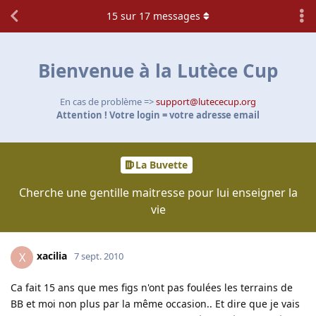
15
sur
17
messages
Bienvenue à la Lutèce Cup
En cas de problème =>
support@lutececup.org
Attention ! Votre login = votre adresse email
La Buvette
Cherche une gentille maitresse pour lui enseigner la
vie
xacilia
X
7 sept. 2010
Ca fait 15 ans que mes figs n'ont pas foulées les terrains de
BB et moi non plus par la même occasion.. Et dire que je vais