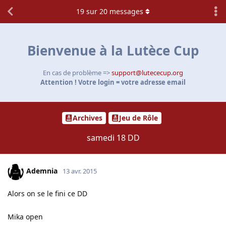
19
sur
20
messages
Bienvenue à la Lutèce Cup
En cas de problème =>
support@lutececup.org
Attention ! Votre login = votre adresse email
Archives
Jeu de Rôle
samedi 18 DD
Ademnia
13 avr. 2015
Alors on se le fini ce DD
Mika open