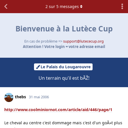
2
sur
5
messages
Bienvenue à la Lutèce Cup
En cas de problème =>
support@lutececup.org
Attention ! Votre login = votre adresse email
Le Palais du Lougarouvre
Un terrain qu'il est bÃŽ!
thebs
31 mai 2006
http://www.coolminiornot.com/article/aid/446/page/1
Le cheval au centre c'est dommage mais c'est d'un goÃ»t plus