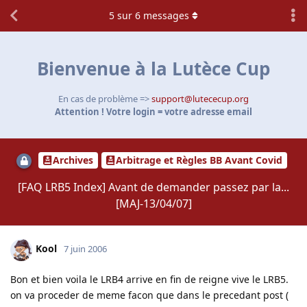
5
sur
6
messages
Bienvenue à la Lutèce Cup
En cas de problème =>
support@lutececup.org
Attention ! Votre login = votre adresse email
Archives
Arbitrage et Règles BB Avant Covid
[FAQ LRB5 Index] Avant de demander passez par la...
[MAJ-13/04/07]
Kool
7 juin 2006
Bon et bien voila le LRB4 arrive en fin de reigne vive le LRB5.
on va proceder de meme facon que dans le precedant post (