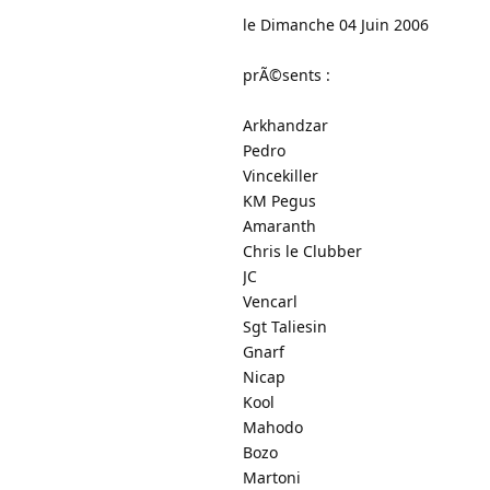
le Dimanche 04 Juin 2006
prÃ©sents :
Arkhandzar
Pedro
Vincekiller
KM Pegus
Amaranth
Chris le Clubber
JC
Vencarl
Sgt Taliesin
Gnarf
Nicap
Kool
Mahodo
Bozo
Martoni