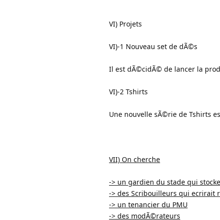
VI) Projets
VI)-1 Nouveau set de dÃ©s
Il est dÃ©cidÃ© de lancer la pro
VI)-2 Tshirts
Une nouvelle sÃ©rie de Tshirts e
VII) On cherche
-> un gardien du stade qui stocke
-> des Scribouilleurs qui ecrirai
-> un tenancier du PMU
-> des modÃ©rateurs