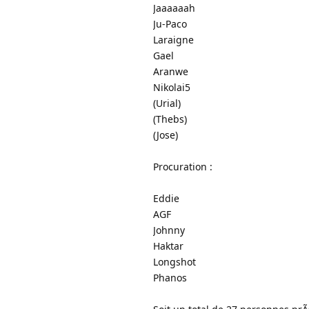
Jaaaaaah
Ju-Paco
Laraigne
Gael
Aranwe
Nikolai5
(Urial)
(Thebs)
(Jose)
Procuration :
Eddie
AGF
Johnny
Haktar
Longshot
Phanos