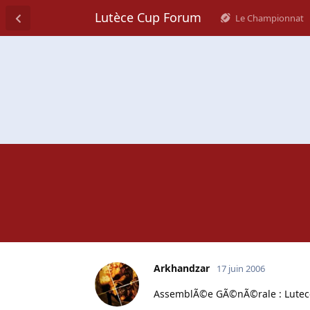
Lutèce Cup Forum
Le Championnat
Arkhandzar
17 juin 2006
AssemblÃ©e GÃ©nÃ©rale : Lute