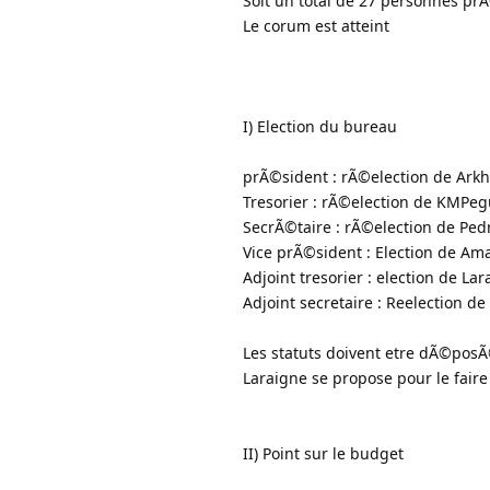
Soit un total de 27 personnes p
Le corum est atteint
I) Election du bureau
prÃ©sident : rÃ©election de Arkh
Tresorier : rÃ©election de KMPeg
SecrÃ©taire : rÃ©election de Pedr
Vice prÃ©sident : Election de Am
Adjoint tresorier : election de La
Adjoint secretaire : Reelection de
Les statuts doivent etre dÃ©posÃ
Laraigne se propose pour le faire
II) Point sur le budget