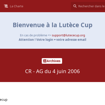
La Charte
Bienvenue à la Lutèce Cup
En cas de problème =>
support@lutececup.org
Attention ! Votre login = votre adresse email
Archives
CR - AG du 4 juin 2006
cecup