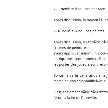
V)-3 Nombre d'equipes par race
Apres discussion, la majoritÃ© d
V)-4 Bonus aux equipes peintes
Apres discussion, il est dÃ©cidÃ
criteres de peintures :
avoirs appliquer minimum 2 coul
les figurines sont numerotÃ©es
les postes des joueurs sont reco
Bonus : a partir de la cinquieme
match et (non comptabilisÃ©e sur 
Il est egalement dÃ©cidÃ© d'attr
forum a la fin de l'annÃ©e.