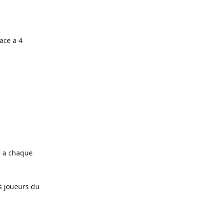
ace a 4
e a chaque
s joueurs du