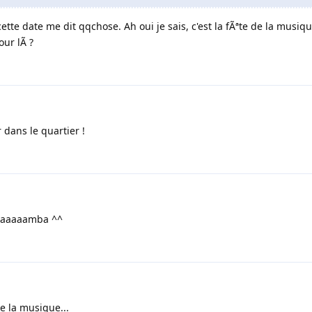
cette date me dit qqchose. Ah oui je sais, c'est la fÃªte de la musiq
our lÃ ?
 dans le quartier !
aaaaaaamba ^^
e la musique...