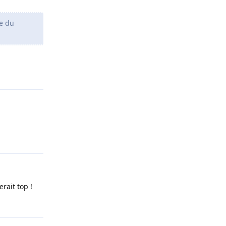
pe du
Répondre
Répondre
rait top !
Répondre