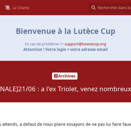
La Charte
Bienvenue à la Lutèce Cup
En cas de problème =>
support@lutececup.org
Attention ! Votre login = votre adresse email
Archives
INALE]21/06 : a l'ex Triolet, venez nombreux.
s attends, a defaut de nous plaire essayons de ne pas lui faire fau