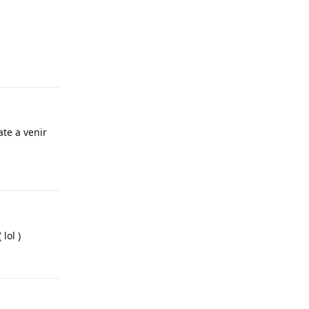
Répondre
ate a venir
Répondre
lol )
Répondre