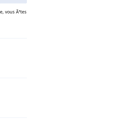
ue, vous Ãªtes
Répondre
Répondre
Répondre