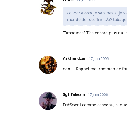
Le Prez a écrit
je sais pas si je 
monde de foot TrinitÃ© tobago 
T'imagines? T'es encore plus nul q
Arkhandzar
17 juin 2006
nan ... Rappel moi combien de fois
Sgt Taliesin
17 juin 2006
PrÃ©sent comme convenu, si quelq