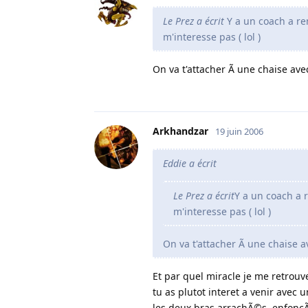
Le Prez a écrit
Y a un coach a rem
m'interesse pas ( lol )
On va t'attacher Ã une chaise av
Arkhandzar
19 juin 2006
Eddie a écrit
Le Prez a écrit
Y a un coach a r
m'interesse pas ( lol )
On va t'attacher Ã une chaise 
Et par quel miracle je me retrouver
tu as plutot interet a venir avec 
les deux bras arrachÃ©s, enfoncÃ