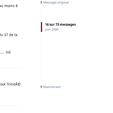
Message original
 au moins 8
16
sur
73
messages
juin 2006
du 37 de la
. :lol:
Répondre
foot TrinitÃ©
Maintenant
Répondre