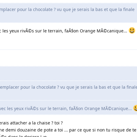
placer pour la chocolate ? vu que je serais la bas et que la finale
ec les yeux rivÃ©s sur le terrain, faÃ§on Orange MÃ©canique...
emplacer pour la chocolate ? vu que je serais la bas et que la final
avec les yeux rivÃ©s sur le terrain, faÃ§on Orange MÃ©canique...
ais attacher a la chaise ? toi ?
une demi douzaine de pote a toi ... par ce que si non tu risque de te
©s dans le deriere ! :p