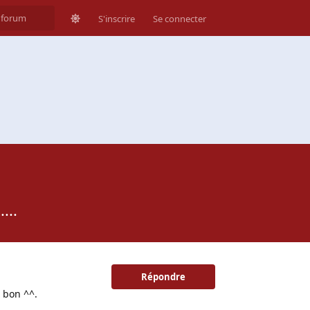
S'inscrire
Se connecter
...
Répondre
x bon ^^.