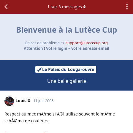
1
sur
3
messages
Bienvenue à la Lutèce Cup
En cas de problème =>
support@lutececup.org
Attention ! Votre login = votre adresse email
Le Palais du Lougarouvre
Une belle gallerie
Louis X
11 juil. 2006
Respect au mec mÃªme si Ã®l utilise souvent le mÃªme
schÃ©ma de couleurs.