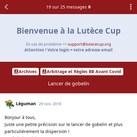
19
sur
25
messages
Bienvenue à la Lutèce Cup
En cas de problème =>
support@lutececup.org
Attention ! Votre login = votre adresse email
Archives
Arbitrage et Règles BB Avant Covid
Lancer de gobelin
Léguman
29 nov. 2018
Bonjour à tous,
Juste une petite précision sur le lancer de gobelin et plus
particulièrement la dispersion !