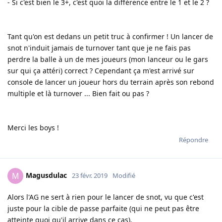
- Si c'est bien le 3+, c'est quoi la différence entre le 1 et le 2 ?
Tant qu'on est dedans un petit truc à confirmer ! Un lancer de
snot n'induit jamais de turnover tant que je ne fais pas
perdre la balle à un de mes joueurs (mon lanceur ou le gars
sur qui ça attéri) correct ? Cependant ça m'est arrivé sur
console de lancer un joueur hors du terrain après son rebond
multiple et là turnover ... Bien fait ou pas ?
Merci les boys !
Répondre
Magusdulac
M
23 févr. 2019
Modifié
Alors l'AG ne sert à rien pour le lancer de snot, vu que c'est
juste pour la cible de passe parfaite (qui ne peut pas être
atteinte quoi qu'il arrive dans ce cas).