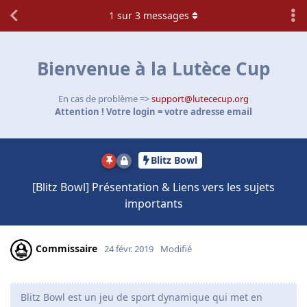
1
sur
3
messages
Bienvenue à la Lutèce Cup
En cas de problème =>
support@lutececup.org
Attention ! Votre login = votre adresse email
Blitz Bowl
[Blitz Bowl] Présentation & Liens vers les sujets
importants
Commissaire
24 févr. 2019
Modifié
Blitz Bowl est un jeu de sport dynamique qui met en