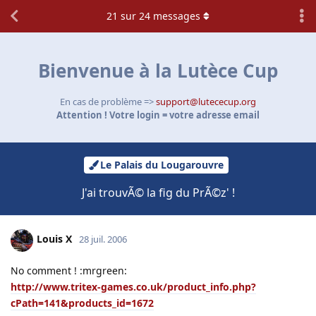
21
sur
24
messages
Bienvenue à la Lutèce Cup
En cas de problème =>
support@lutececup.org
Attention ! Votre login = votre adresse email
Le Palais du Lougarouvre
J'ai trouvÃ© la fig du PrÃ©z' !
Louis X
28 juil. 2006
No comment ! :mrgreen:
http://www.tritex-games.co.uk/product_info.php?
cPath=141&products_id=1672