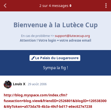
2
sur
4
messages
Bienvenue à la Lutèce Cup
En cas de problème =>
support@lutececup.org
Attention ! Votre login = votre adresse email
Le Palais du Lougarouvre
Sympa la fig !
Louis X
29 août 2006
http://blog.myspace.com/index.cfm?
fuseaction=blog.view&friendID=2526801&blogID=120538300
&MyToken=a573da78-4b3a-49cf-bd17-e6ec627e7238