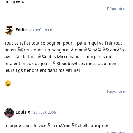
:mrgreen:
Répondre
Eddie
29 août 2006
Tout ce taf et tout ce pognon pour 1 pantin qui va finir tout
poussiÃ©reux dans un hangard, Ã moitiÃ© pÃ©tÃ© aprÃšs
avoir fait la tournÃ©e des Micromania... moi je dis qu'ils
feraient mieux de jouer Ã Bloodbowl ces mecs... au moins
leurs figs tiendraient dans ma vitrine!
Répondre
Louis X
29 août 2006
Imagine Louis le vice Ã la mÃªme Ã©chelle :mrgreen:
Répondre