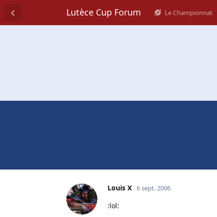
Lutèce Cup Forum
Le Championnat
Louis X
6 sept. 2006
:lol: