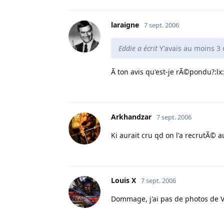
laraigne
7 sept. 2006
Eddie a écrit
Y'avais au moins 3 
Ã ton avis qu'est-je rÃ©pondu?:lx:
Arkhandzar
7 sept. 2006
Ki aurait cru qd on l'a recrutÃ© au
Louis X
7 sept. 2006
Dommage, j'ai pas de photos de V