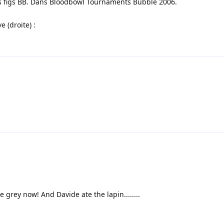
les figs BB. Dans Bloodbowl Tournaments Bubble 2006.
 (droite) :
 grey now! And Davide ate the lapin........