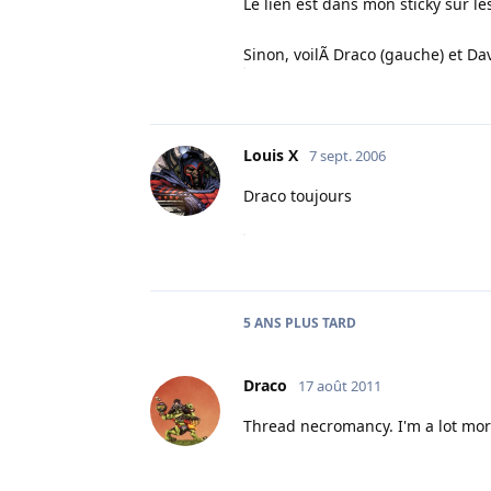
Le lien est dans mon sticky sur 
Sinon, voilÃ Draco (gauche) et Dave
Louis X
7 sept. 2006
Draco toujours
5 ANS
PLUS TARD
Draco
17 août 2011
Thread necromancy. I'm a lot more