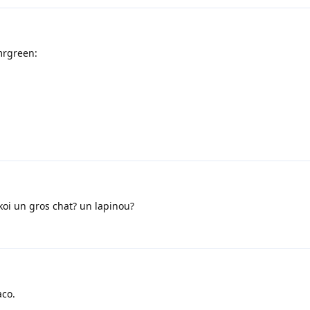
mrgreen:
c koi un gros chat? un lapinou?
aco.