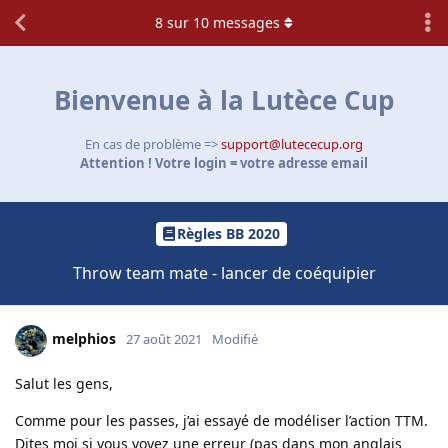
8
sur
10
messages
Bienvenue à la Lutèce Cup
En cas de problème =>
support@lutececup.org
Attention ! Votre login = votre adresse email
Règles BB 2020
Throw team mate - lancer de coéquipier
melphios
27 août 2021
Modifié
Salut les gens,
Comme pour les passes, j’ai essayé de modéliser l’action TTM.
Dites moi si vous voyez une erreur (pas dans mon anglais