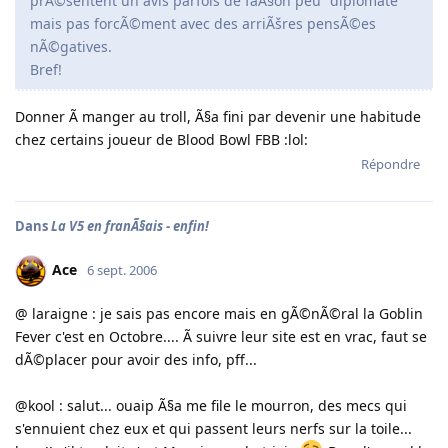
prÃ©sentent un avis parfois de faÃ§on peu "diplomate"
mais pas forcÃ©ment avec des arriÃšres pensÃ©es
nÃ©gatives.
Bref!
Donner Ã manger au troll, Ã§a fini par devenir une habitude
chez certains joueur de Blood Bowl FBB :lol:
Répondre
Dans
La V5 en franÃ§ais - enfin!
Ace
6 sept. 2006
@ laraigne : je sais pas encore mais en gÃ©nÃ©ral la Goblin
Fever c'est en Octobre.... Ã suivre leur site est en vrac, faut se
dÃ©placer pour avoir des info, pff...
@kool : salut... ouaip Ã§a me file le mourron, des mecs qui
s'ennuient chez eux et qui passent leurs nerfs sur la toile...