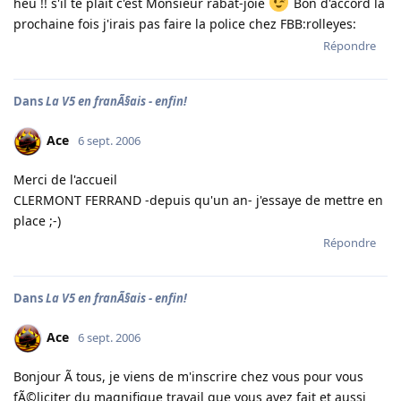
heu !! s'il te plait c'est Monsieur rabat-joie
Bon d'accord la
prochaine fois j'irais pas faire la police chez FBB:rolleyes:
Répondre
Dans
La V5 en franÃ§ais - enfin!
Ace
6 sept. 2006
Merci de l'accueil
CLERMONT FERRAND -depuis qu'un an- j'essaye de mettre en
place ;-)
Répondre
Dans
La V5 en franÃ§ais - enfin!
Ace
6 sept. 2006
Bonjour Ã tous, je viens de m'inscrire chez vous pour vous
fÃ©liciter du magnifique travail que vous avez fait et aussi