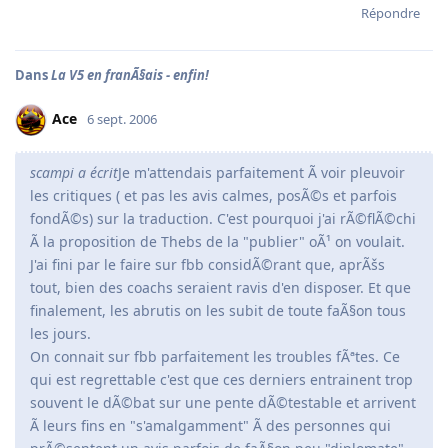
Répondre
Dans
La V5 en franÃ§ais - enfin!
Ace
6 sept. 2006
scampi a écrit
Je m'attendais parfaitement Ã voir pleuvoir
les critiques ( et pas les avis calmes, posÃ©s et parfois
fondÃ©s) sur la traduction. C'est pourquoi j'ai rÃ©flÃ©chi
Ã la proposition de Thebs de la "publier" oÃ¹ on voulait.
J'ai fini par le faire sur fbb considÃ©rant que, aprÃšs
tout, bien des coachs seraient ravis d'en disposer. Et que
finalement, les abrutis on les subit de toute faÃ§on tous
les jours.
On connait sur fbb parfaitement les troubles fÃªtes. Ce
qui est regrettable c'est que ces derniers entrainent trop
souvent le dÃ©bat sur une pente dÃ©testable et arrivent
Ã leurs fins en "s'amalgamment" Ã des personnes qui