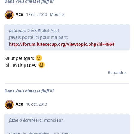
Dans
Vous aimez le fluff !!!
Ace
17 oct. 2010
Modifié
petitgars a écrit
Salut Ace!
J'avais posté ici pour ma part:
http://forum.lutececup.org/viewtopic.php?id=4964
Salut petitgars
lol.. avait pas vu
Répondre
Dans
Vous aimez le fluff !!!
Ace
16 oct. 2010
fizzle a écrit
Merci monsieur.
Sinon, le légendaire... en lrb5 ?