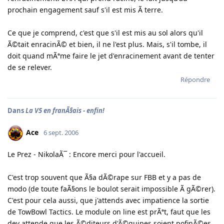
prochain engagement sauf s'il est mis Ã terre.
Ce que je comprend, c'est que s'il est mis au sol alors qu'il
Ã©tait enracinÃ© et bien, il ne l'est plus. Mais, s'il tombe, il
doit quand mÃªme faire le jet d'enracinement avant de tenter
de se relever.
Répondre
Dans
La V5 en franÃ§ais - enfin!
Ace
6 sept. 2006
Le Prez - NikolaÃ¯ : Encore merci pour l'accueil.
C'est trop souvent que Ã§a dÃ©rape sur FBB et y a pas de
modo (de toute faÃ§ons le boulot serait impossible Ã gÃ©rer).
C'est pour cela aussi, que j'attends avec impatience la sortie
de TowBowl Tactics. Le module on line est prÃªt, faut que les
dev attende que les Ã©diteurs d'Ã©quipes soient pofinÃ©es