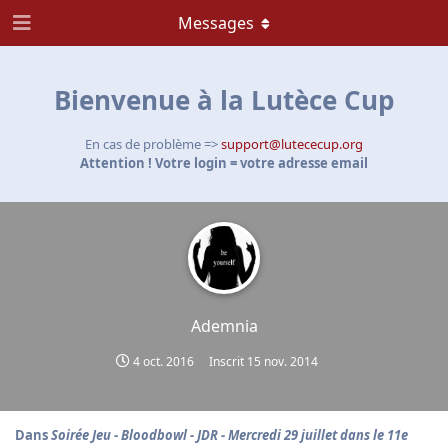
Messages
Bienvenue à la Lutèce Cup
En cas de problème =>
support@lutececup.org
Attention ! Votre login = votre adresse email
Ademnia
4 oct. 2016
Inscrit
15 nov. 2014
Dans
Soirée Jeu - Bloodbowl - JDR - Mercredi 29 juillet dans le 11e