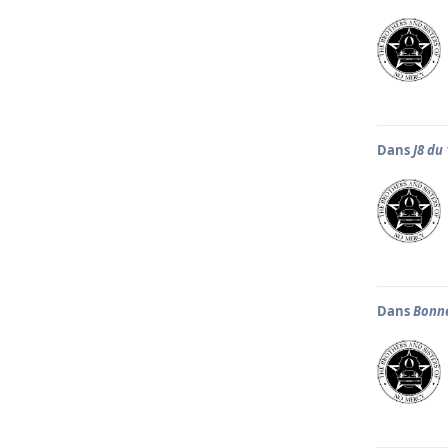
Dans
J8 du
Dans
Bonne