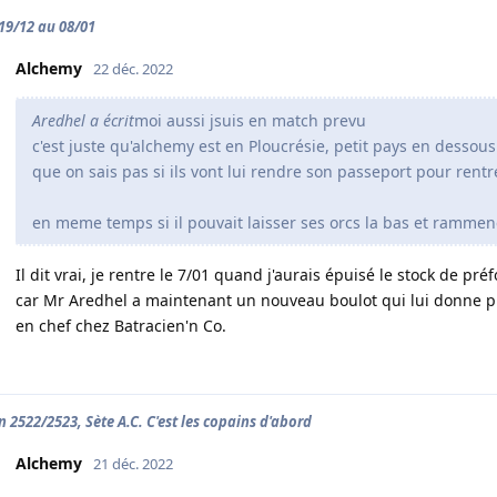
 19/12 au 08/01
Alchemy
22 déc. 2022
Aredhel a écrit
moi aussi jsuis en match prevu
c'est juste qu'alchemy est en Ploucrésie, petit pays en dessous 
que on sais pas si ils vont lui rendre son passeport pour rentre
en meme temps si il pouvait laisser ses orcs la bas et rammene
Il dit vrai, je rentre le 7/01 quand j'aurais épuisé le stock de pr
car Mr Aredhel a maintenant un nouveau boulot qui lui donne pl
en chef chez Batracien'n Co.
n 2522/2523, Sète A.C. C'est les copains d'abord
Alchemy
21 déc. 2022