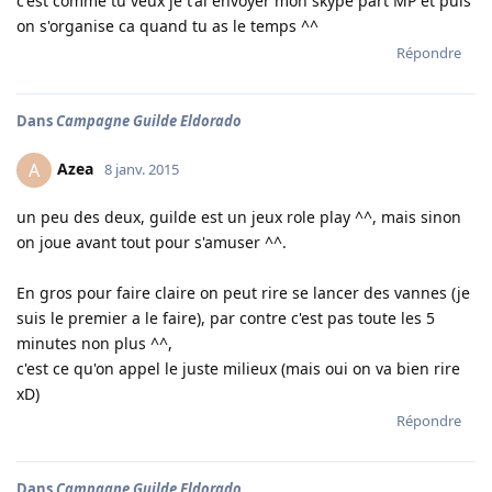
c'est comme tu veux je t'ai envoyer mon skype part MP et puis
on s'organise ca quand tu as le temps ^^
Répondre
Dans
Campagne Guilde Eldorado
Azea
A
8 janv. 2015
un peu des deux, guilde est un jeux role play ^^, mais sinon
on joue avant tout pour s'amuser ^^.
En gros pour faire claire on peut rire se lancer des vannes (je
suis le premier a le faire), par contre c'est pas toute les 5
minutes non plus ^^,
c'est ce qu'on appel le juste milieux (mais oui on va bien rire
xD)
Répondre
Dans
Campagne Guilde Eldorado