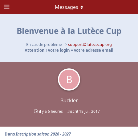
Messages
Bienvenue à la Lutèce Cup
En cas de problème =>
support@lutececup.org
Attention ! Votre login = votre adresse email
B
Buckler
il y a 6 heures
Inscrit
18 juil. 2017
Dans
Inscription saison 2026 - 2027