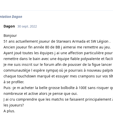
ntation Dagon
Dagon
30 sept. 2022
Bonjour
51 ans actuellement joueur de Starwars Armada et SW Légion .
Ancien joueur fin année 80 de BB j aimerai me remettre au jeu.
Ayant joué toutes les équipes j ai une affection particulière pou
remettre dans le bain avec une équipe fiable polyvalente et fac
Je me suis inscrit sur le forum afin de pousser de la figue lance
communauté(je l espère sympa) où je pourrais à nouveau palpiter
chaque touchdown marqué et essuyer mes crampons sur vos tête
à se profiler.
Puis -je m acheter la belle grosse boîboîte à 100E sans risquer 
nombreuse et active alors je pense que oui.
J ai cru comprendre que les matchs se faisaient principalement 
les joueurs?
A plus.