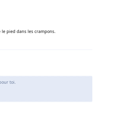
re le pied dans les crampons.
Répondre
pour toi.
Répondre