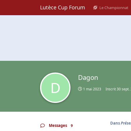
Lutèce Cup Forum
Le Championnat
Dagon
D
1 mai 2023
Inscrit
30 sept.
Dans
Prése
Messages
9