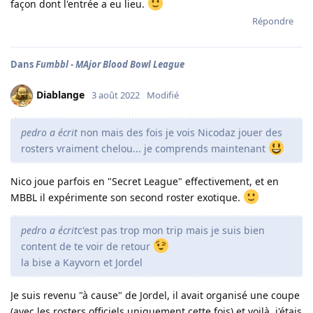
façon dont l'entrée a eu lieu.
Répondre
Dans
Fumbbl - MAjor Blood Bowl League
Diablange
3 août 2022
Modifié
pedro a écrit
non mais des fois je vois Nicodaz jouer des
rosters vraiment chelou... je comprends maintenant
Nico joue parfois en "Secret League" effectivement, et en
MBBL il expérimente son second roster exotique.
pedro a écrit
c'est pas trop mon trip mais je suis bien
content de te voir de retour
la bise a Kayvorn et Jordel
Je suis revenu "à cause" de Jordel, il avait organisé une coupe
(avec les rosters officiels uniquement cette fois) et voilà, j'étais