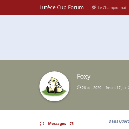
Lutèce Cup Forum
Le Championnat
Foxy
26 oct. 2020
Inscrit
17 juin
Dans
Quoro
Messages
75