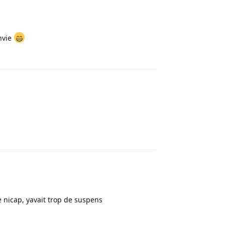
nvie
Répondre
Répondre
re nicap, yavait trop de suspens
Répondre