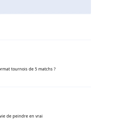
Répondre
format tournois de 5 matchs ?
Répondre
vie de peindre en vrai
Répondre