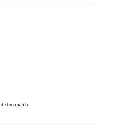
Répondre
 de ton match
Répondre