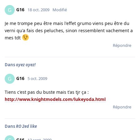
G16
G
18 oct. 2009
Modifié
Je me trompe peu être mais l'effet grumo viens peu être du
verni qu'a fais des peluches, sinon ressemblent vachement a
mes tdt
Répondre
Dans
oyez oyez!
G16
G
5 oct. 2009
Tiens c'est pas du buste mais t'as tjr ça :
http://www.knightmodels.com/lukeyoda.html
Répondre
Dans
RO 2ed like
G16
13 sept. 2009