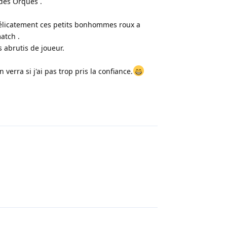
des Orques .
 délicatement ces petits bonhommes roux a
atch .
 abrutis de joueur.
erra si j'ai pas trop pris la confiance.
Répondre
Répondre