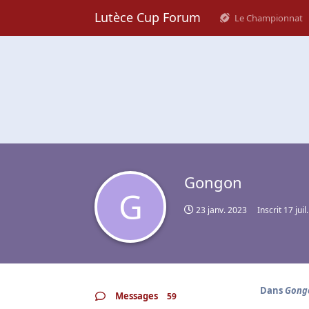
Lutèce Cup Forum
Le Championnat
Gongon
G
23 janv. 2023
Inscrit
17 juil
Dans
Gong
Messages
59