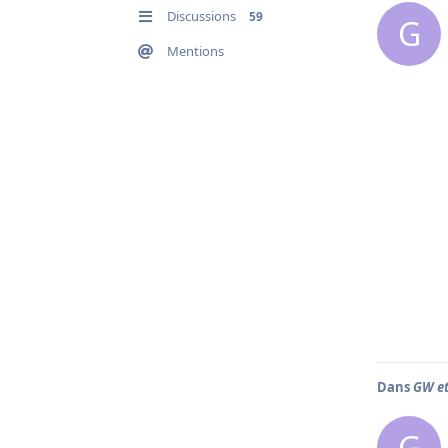
Discussions
59
G
Mentions
Dans
GW et
G