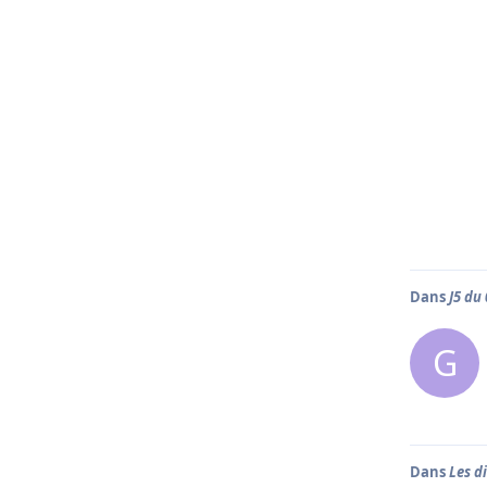
Dans
J5 du
G
Dans
Les d