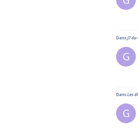
Dans
J7 du
G
Dans
Les d
G