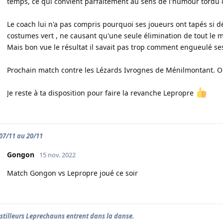
temps, ce qui convient parfaitement au sens de l'humour tordu 
Le coach lui n'a pas compris pourquoi ses joueurs ont tapés si
costumes vert , ne causant qu'une seule élimination de tout le m
Mais bon vue le résultat il savait pas trop comment engueulé ses
Prochain match contre les Lézards Ivrognes de Ménilmontant. On v
Je reste à ta disposition pour faire la revanche Lepropre
 07/11 au 20/11
Gongon
15 nov. 2022
Match Gongon vs Lepropre joué ce soir
istilleurs Leprechauns entrent dans la danse.