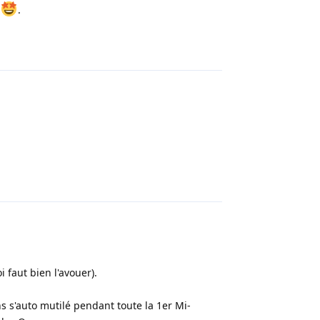
n
.
Répondre
Répondre
 faut bien l'avouer).
 s'auto mutilé pendant toute la 1er Mi-