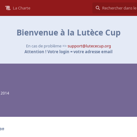
La Charte
Bienvenue à la Lutèce Cup
En cas de problème =>
support@lutececup.org
Attention ! Votre login = votre adresse email
. 2014
on