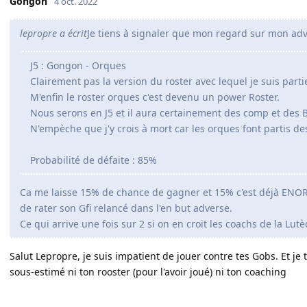
Gongon
4 oct. 2022
lepropre a écrit
Je tiens à signaler que mon regard sur mon ad
J5 : Gongon - Orques
Clairement pas la version du roster avec lequel je suis parti
M'enfin le roster orques c'est devenu un power Roster.
Nous serons en J5 et il aura certainement des comp et des B
N'empèche que j'y crois à mort car les orques font partis 
Probabilité de défaite : 85%
Ca me laisse 15% de chance de gagner et 15% c'est déjà E
de rater son Gfi relancé dans l'en but adverse.
Ce qui arrive une fois sur 2 si on en croit les coachs de la Lutè
Salut Lepropre, je suis impatient de jouer contre tes Gobs. Et je t
sous-estimé ni ton rooster (pour l'avoir joué) ni ton coaching