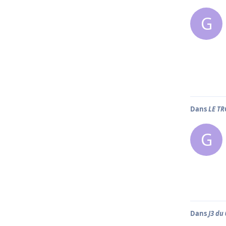
G
Dans
LE T
G
Dans
J3 du