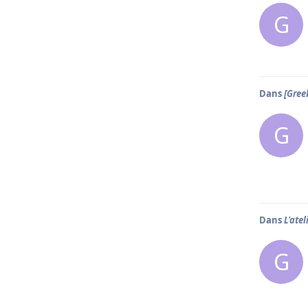
G
Dans
[Gree
G
Dans
L'ate
G