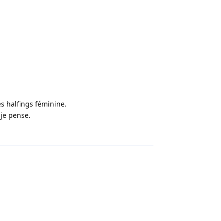
Répondre
es halfings féminine.
 je pense.
Répondre