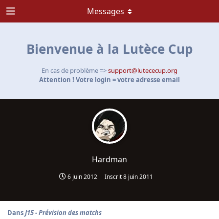
Messages
Bienvenue à la Lutèce Cup
En cas de problème =>
support@lutececup.org
Attention ! Votre login = votre adresse email
Hardman
6 juin 2012
Inscrit
8 juin 2011
Dans
J15 - Prévision des matchs