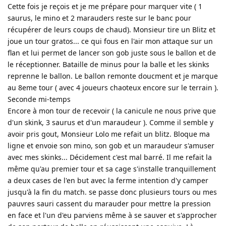
Cette fois je reçois et je me prépare pour marquer vite ( 1
saurus, le mino et 2 marauders reste sur le banc pour
récupérer de leurs coups de chaud). Monsieur tire un Blitz et
joue un tour gratos... ce qui fous en l'air mon attaque sur un
flan et lui permet de lancer son gob juste sous le ballon et de
le réceptionner. Bataille de minus pour la balle et les skinks
reprenne le ballon. Le ballon remonte doucment et je marque
au 8eme tour ( avec 4 joueurs chaoteux encore sur le terrain ).
Seconde mi-temps
Encore à mon tour de recevoir ( la canicule ne nous prive que
d'un skink, 3 saurus et d'un maraudeur ). Comme il semble y
avoir pris gout, Monsieur Lolo me refait un blitz. Bloque ma
ligne et envoie son mino, son gob et un maraudeur s'amuser
avec mes skinks... Décidement c'est mal barré. Il me refait la
même qu'au premier tour et sa cage s'installe tranquillement
a deux cases de l'en but avec la ferme intention d'y camper
jusqu'à la fin du match. se passe donc plusieurs tours ou mes
pauvres sauri cassent du marauder pour mettre la pression
en face et l'un d'eu parviens même à se sauver et s'approcher