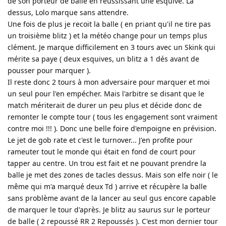
de son porteur de balle en réussissant une esquive. Là
dessus, Lolo marque sans attendre.
Une fois de plus je recoit la balle ( en priant qu'il ne tire pas
un troisième blitz ) et la météo change pour un temps plus
clément. Je marque difficilement en 3 tours avec un Skink qui
mérite sa paye ( deux esquives, un blitz a 1 dés avant de
pousser pour marquer ).
Il reste donc 2 tours à mon adversaire pour marquer et moi
un seul pour l'en empécher. Mais l'arbitre se disant que le
match mériterait de durer un peu plus et décide donc de
remonter le compte tour ( tous les engagement sont vraiment
contre moi !!! ). Donc une belle foire d'empoigne en prévision.
Le jet de gob rate et c'est le turnover... J'en profite pour
rameuter tout le monde qui était en fond de court pour
tapper au centre. Un trou est fait et ne pouvant prendre la
balle je met des zones de tacles dessus. Mais son elfe noir ( le
même qui m'a marqué deux Td ) arrive et récupère la balle
sans problème avant de la lancer au seul gus encore capable
de marquer le tour d'après. Je blitz au saurus sur le porteur
de balle ( 2 repoussé RR 2 Repoussés ). C'est mon dernier tour