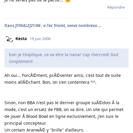
Répondre
Dans
[FINALE]21/06 : a l'ex Triolet, venez nombreux....
Kesta
19 juin 2006
bon je t'explique, ca va etre la nanar cup mercredi tout
simplement
Ah oui... ForcÃ©ment, prÃ©senter ainsi, c'est tout de suite
moins allÃ©chant. Bon, on s'en contentera ^^.
Sinon, non BBA n'est pas le dernier groupe suÃ©dois Ã la
mode, c'est un ersatz de FBB, on va dire. Un site qui permet
de jouer Ã Blood Bowl en ligne exclusivement, j'en suis le
principal concepteur.
Un certain AranwÃ© y "brille" d'ailleurs.