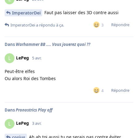
Faut pas laisser des 3D contre aussi
ImperatorDei
Répondre
3
ImperatorDei
a répondu à ça.
Dans
Warhammer BB .... Vous jouerez quoi ??
LePeg
L
5 avr.
Peut-être elfes
Ou alors Roi des Tombes
Répondre
4
Dans
Pronostrics Play off
LePeg
L
3 avr.
Ah ah toi aussi tu ne serais pas contre éviter
cosius