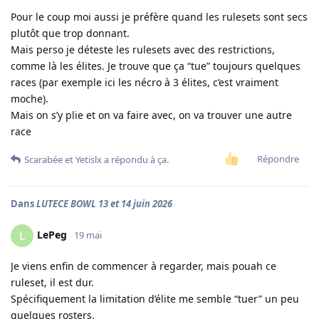
Pour le coup moi aussi je préfère quand les rulesets sont secs
plutôt que trop donnant.
Mais perso je déteste les rulesets avec des restrictions,
comme là les élites. Je trouve que ça “tue” toujours quelques
races (par exemple ici les nécro à 3 élites, c’est vraiment
moche).
Mais on s’y plie et on va faire avec, on va trouver une autre
race
Répondre
Scarabée
et
Yetislx
a répondu à ça.
Dans
LUTECE BOWL 13 et 14 juin 2026
LePeg
L
19 mai
Je viens enfin de commencer à regarder, mais pouah ce
ruleset, il est dur.
Spécifiquement la limitation d’élite me semble “tuer” un peu
quelques rosters.