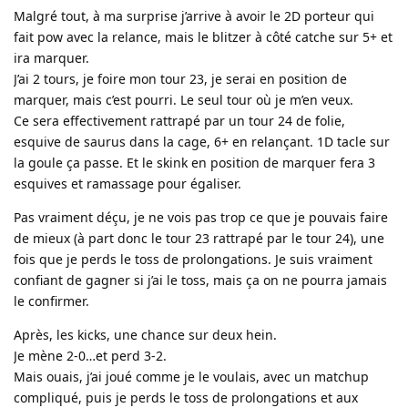
Malgré tout, à ma surprise j’arrive à avoir le 2D porteur qui
fait pow avec la relance, mais le blitzer à côté catche sur 5+ et
ira marquer.
J’ai 2 tours, je foire mon tour 23, je serai en position de
marquer, mais c’est pourri. Le seul tour où je m’en veux.
Ce sera effectivement rattrapé par un tour 24 de folie,
esquive de saurus dans la cage, 6+ en relançant. 1D tacle sur
la goule ça passe. Et le skink en position de marquer fera 3
esquives et ramassage pour égaliser.
Pas vraiment déçu, je ne vois pas trop ce que je pouvais faire
de mieux (à part donc le tour 23 rattrapé par le tour 24), une
fois que je perds le toss de prolongations. Je suis vraiment
confiant de gagner si j’ai le toss, mais ça on ne pourra jamais
le confirmer.
Après, les kicks, une chance sur deux hein.
Je mène 2-0…et perd 3-2.
Mais ouais, j’ai joué comme je le voulais, avec un matchup
compliqué, puis je perds le toss de prolongations et aux