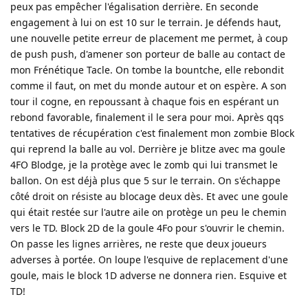
peux pas empêcher l'égalisation derrière. En seconde
engagement à lui on est 10 sur le terrain. Je défends haut,
une nouvelle petite erreur de placement me permet, à coup
de push push, d'amener son porteur de balle au contact de
mon Frénétique Tacle. On tombe la bountche, elle rebondit
comme il faut, on met du monde autour et on espère. A son
tour il cogne, en repoussant à chaque fois en espérant un
rebond favorable, finalement il le sera pour moi. Après qqs
tentatives de récupération c'est finalement mon zombie Block
qui reprend la balle au vol. Derrière je blitze avec ma goule
4FO Blodge, je la protège avec le zomb qui lui transmet le
ballon. On est déjà plus que 5 sur le terrain. On s'échappe
côté droit on résiste au blocage deux dès. Et avec une goule
qui était restée sur l'autre aile on protège un peu le chemin
vers le TD. Block 2D de la goule 4Fo pour s'ouvrir le chemin.
On passe les lignes arrières, ne reste que deux joueurs
adverses à portée. On loupe l'esquive de replacement d'une
goule, mais le block 1D adverse ne donnera rien. Esquive et
TD!