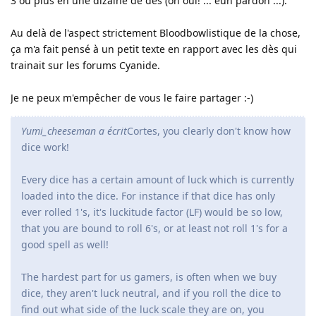
3 ou plus en une dizaine de dès (oh oui! ... euh pardon ...).
Au delà de l'aspect strictement Bloodbowlistique de la chose,
ça m'a fait pensé à un petit texte en rapport avec les dès qui
trainait sur les forums Cyanide.
Je ne peux m'empêcher de vous le faire partager :-)
Yumi_cheeseman a écrit
Cortes, you clearly don't know how
dice work!
Every dice has a certain amount of luck which is currently
loaded into the dice. For instance if that dice has only
ever rolled 1's, it's luckitude factor (LF) would be so low,
that you are bound to roll 6's, or at least not roll 1's for a
good spell as well!
The hardest part for us gamers, is often when we buy
dice, they aren't luck neutral, and if you roll the dice to
find out what side of the luck scale they are on, you