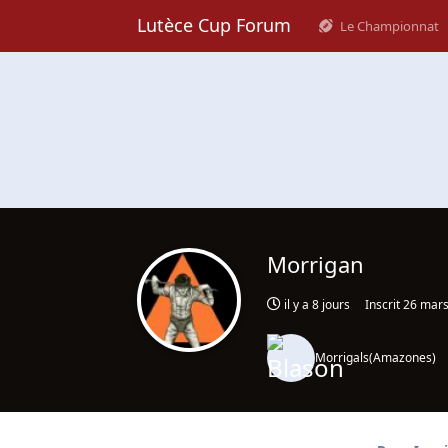
Lutèce Cup Forum
Le Championnat
Morrigan
il y a 8 jours
Inscrit
26 mars
Morrigals
(
Amazones
)