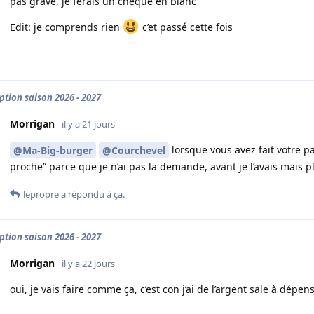
pas grave, je ferais un chèque en blanc
Edit: je comprends rien
c’et passé cette fois
iption saison 2026 - 2027
Morrigan
il y a 21 jours
lorsque vous avez fait votre p
@Ma-Big-burger
@Courchevel
proche” parce que je n’ai pas la demande, avant je l’avais mais
lepropre
a répondu à ça.
iption saison 2026 - 2027
Morrigan
il y a 22 jours
oui, je vais faire comme ça, c’est con j’ai de l’argent sale à dépe