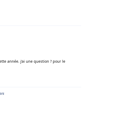
Répondre
cette année. j’ai une question ? pour le
Répondre
ars