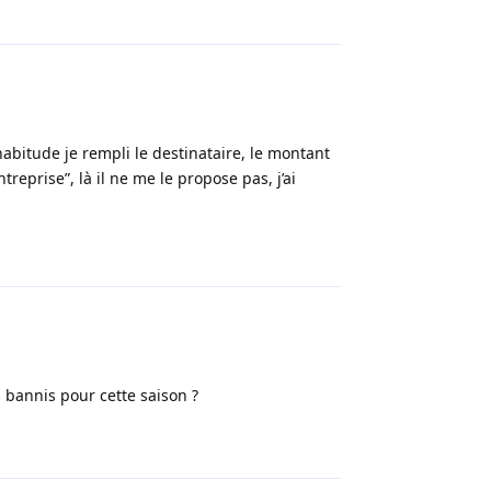
Répondre
’habitude je rempli le destinataire, le montant
treprise”, là il ne me le propose pas, j’ai
Répondre
 bannis pour cette saison ?
Répondre