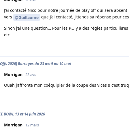
J’ai contacté Nico pour notre journée de play off qui sera absent 
vers
que j’ai contacté, j’ttends sa réponse pour ce
@Guillaume
Sinon j’ai une question… Pour les P.O y a des règles particulière
etc…
-Offs 2026] Barrages du 23 avril au 10 mai
Morrigan
23 avr.
Ouah j’affronte mon coéquipier de la coupe des vices !! c’est truq
E BOWL 13 et 14 juin 2026
Morrigan
12 mars