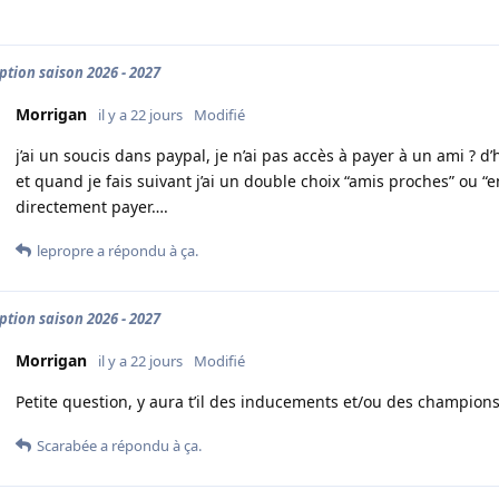
iption saison 2026 - 2027
Morrigan
il y a 22 jours
Modifié
j’ai un soucis dans paypal, je n’ai pas accès à payer à un ami ? d
et quand je fais suivant j’ai un double choix “amis proches” ou “en
directement payer….
lepropre
a répondu à ça.
iption saison 2026 - 2027
Morrigan
il y a 22 jours
Modifié
Petite question, y aura t’il des inducements et/ou des champions
Scarabée
a répondu à ça.