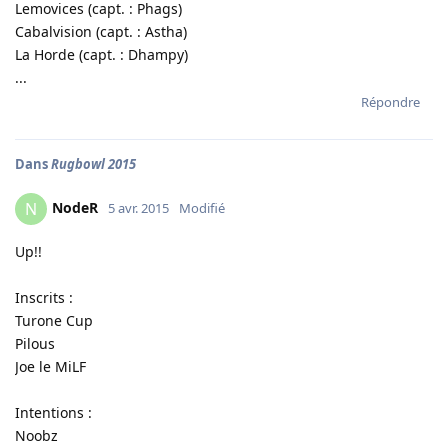
Lemovices (capt. : Phags)
Cabalvision (capt. : Astha)
La Horde (capt. : Dhampy)
...
Répondre
Dans
Rugbowl 2015
NodeR
N
5 avr. 2015
Modifié
Up!!
Inscrits :
Turone Cup
Pilous
Joe le MiLF
Intentions :
Noobz