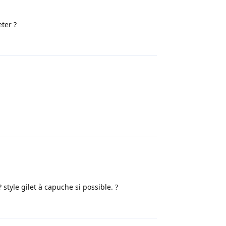
eter ?
Répondre
Répondre
 style gilet à capuche si possible. ?
Répondre