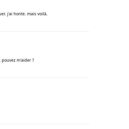
r. j'ai honte. mais voilà.
Répondre
. pouvez m'aider ?
Répondre
Répondre