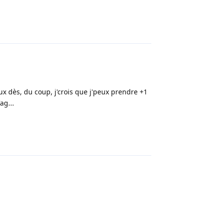
Répondre
ux dès, du coup, j'crois que j'peux prendre +1
ag...
Répondre