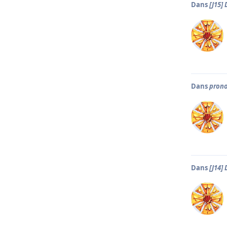
Dans
[J15]
Dans
prono
Dans
[J14]