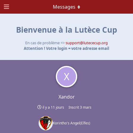
Messages
Bienvenue à la Lutèce Cup
En cas de problème =>
support@lutececup.org
Attention ! Votre login = votre adresse email
X
Xandor
il y a 11 jours
Inscrit
3 mars
Korintho's Angel
(
Elfes
)