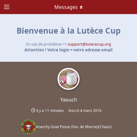
Messages
Bienvenue à la Lutèce Cup
En cas de problème =>
support@lutececup.org
Attention ! Votre login = votre adresse email
Yaouch
il y a 11 minutes
Inscrit
4 mars 2016
Anarchy Goat Posse (Fav. de Khorne)
(
Chaos
)