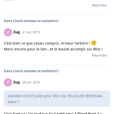
Répondre
Dans
Coach amateur et maladroit !
Zug
Z
21 avr. 2019
C'est bien ce que j'avais compris, m'sieur l'arbitre !
Merci encore pour le lien...et le boulot accompli sur Blitz !
Répondre
Dans
Coach amateur et maladroit !
Zug
Z
20 avr. 2019
Scarabee a écrit
Juste pour être sûr, t’es plutôt Blittzbowl,
exact ?
C'est bien ça ! J'ai joué (un tout petit peu) à Blood Bowl il y