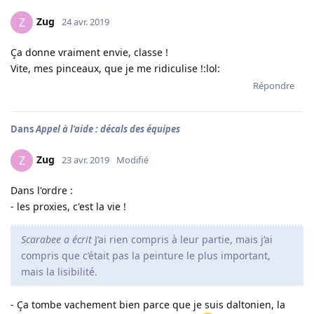
Zug
Z
24 avr. 2019
Ça donne vraiment envie, classe !
Vite, mes pinceaux, que je me ridiculise !:lol:
Répondre
Dans
Appel à l'aide : décals des équipes
Zug
Z
23 avr. 2019
Modifié
Dans l'ordre :
- les proxies, c'est la vie !
Scarabee a écrit
J’ai rien compris à leur partie, mais j’ai
compris que c’était pas la peinture le plus important,
mais la lisibilité.
- Ça tombe vachement bien parce que je suis daltonien, la