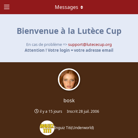
Messages
Bienvenue à la Lutèce Cup
En cas de problème =>
support@lutececup.org
Attention ! Votre login = votre adresse email
bosk
il y a 15 jours
Inscrit
28 juil. 2006
Inguiz Titi
(
Underworld
)