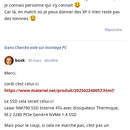
je connais personne qui s’y connait
Car là, en match où je peux donner des XP il m’en reste pas
des tonnnes
Répondre
Dans
Cherche aide sur montage PC
bosk
30 mars
Modifié
Merci.
L’ordi c’est celui-ci
https://www.materiel.net/produit/202502240057.html
?
Le SSD cela serait celui-ci
Lexar NM790 SSD Interne 4To avec dissipateur Thermique,
M.2 2280 PCIe Gen4×4 NVMe 1.4 SSD
Mais pour le coup, si cela ne marche pas, c’est pas un