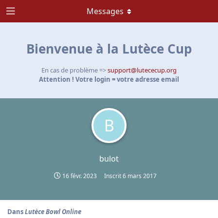
Messages
Bienvenue à la Lutèce Cup
En cas de problème =>
support@lutececup.org
Attention ! Votre login = votre adresse email
B
bulot
16 févr. 2023
Inscrit
6 mars 2017
Dans
Lutèce Bowl Online