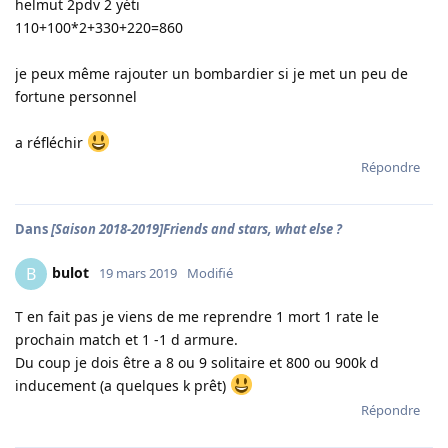
helmut 2pdv 2 yéti
110+100*2+330+220=860
je peux même rajouter un bombardier si je met un peu de
fortune personnel
a réfléchir
Répondre
Dans
[Saison 2018-2019]Friends and stars, what else ?
bulot
B
19 mars 2019
Modifié
T en fait pas je viens de me reprendre 1 mort 1 rate le
prochain match et 1 -1 d armure.
Du coup je dois être a 8 ou 9 solitaire et 800 ou 900k d
inducement (a quelques k prêt)
Répondre