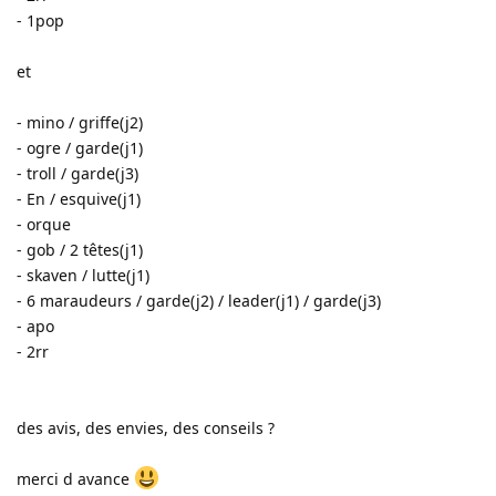
- 1pop
et
- mino / griffe(j2)
- ogre / garde(j1)
- troll / garde(j3)
- En / esquive(j1)
- orque
- gob / 2 têtes(j1)
- skaven / lutte(j1)
- 6 maraudeurs / garde(j2) / leader(j1) / garde(j3)
- apo
- 2rr
des avis, des envies, des conseils ?
merci d avance