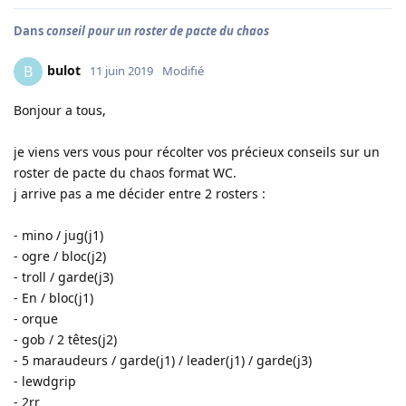
Dans
conseil pour un roster de pacte du chaos
bulot
B
11 juin 2019
Modifié
Bonjour a tous,
je viens vers vous pour récolter vos précieux conseils sur un
roster de pacte du chaos format WC.
j arrive pas a me décider entre 2 rosters :
- mino / jug(j1)
- ogre / bloc(j2)
- troll / garde(j3)
- En / bloc(j1)
- orque
- gob / 2 têtes(j2)
- 5 maraudeurs / garde(j1) / leader(j1) / garde(j3)
- lewdgrip
- 2rr