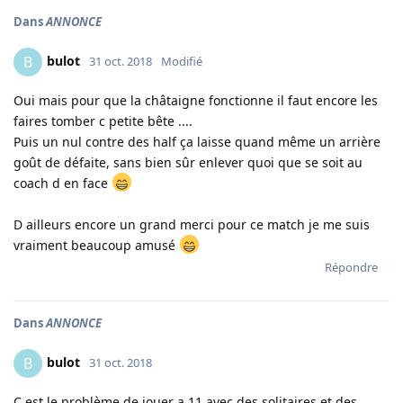
Dans
ANNONCE
bulot
B
31 oct. 2018
Modifié
Oui mais pour que la châtaigne fonctionne il faut encore les
faires tomber c petite bête ....
Puis un nul contre des half ça laisse quand même un arrière
goût de défaite, sans bien sûr enlever quoi que se soit au
coach d en face
D ailleurs encore un grand merci pour ce match je me suis
vraiment beaucoup amusé
Répondre
Dans
ANNONCE
bulot
B
31 oct. 2018
C est le problème de jouer a 11 avec des solitaires et des