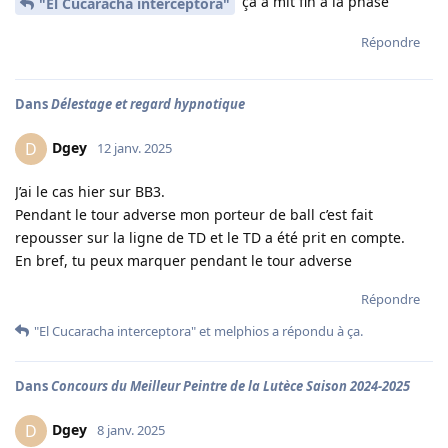
ça a mit fin à la phase
"El Cucaracha interceptora"
Répondre
Dans
Délestage et regard hypnotique
Dgey
D
12 janv. 2025
J’ai le cas hier sur BB3.
Pendant le tour adverse mon porteur de ball c’est fait
repousser sur la ligne de TD et le TD a été prit en compte.
En bref, tu peux marquer pendant le tour adverse
Répondre
"El Cucaracha interceptora"
et
melphios
a répondu à ça.
Dans
Concours du Meilleur Peintre de la Lutèce Saison 2024-2025
Dgey
D
8 janv. 2025