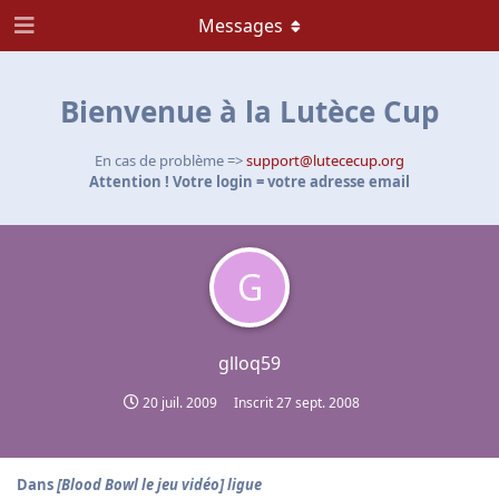
Messages
Bienvenue à la Lutèce Cup
En cas de problème =>
support@lutececup.org
Attention ! Votre login = votre adresse email
G
glloq59
20 juil. 2009
Inscrit
27 sept. 2008
Dans
[Blood Bowl le jeu vidéo] ligue