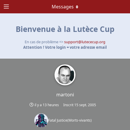
Messages
Bienvenue à la Lutèce Cup
En cas de problème =>
support@lutececup.org
Attention ! Votre login = votre adresse email
martoni
il y a 13 heures
Inscrit
15 sept. 2005
Fatal Justice
(
Morts-vivants
)