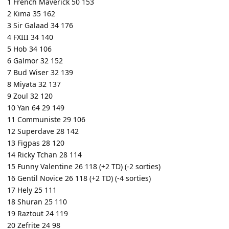
1 French Maverick 50 153
2 Kima 35 162
3 Sir Galaad 34 176
4 FXIII 34 140
5 Hob 34 106
6 Galmor 32 152
7 Bud Wiser 32 139
8 Miyata 32 137
9 Zoul 32 120
10 Yan 64 29 149
11 Communiste 29 106
12 Superdave 28 142
13 Figpas 28 120
14 Ricky Tchan 28 114
15 Funny Valentine 26 118 (+2 TD) (-2 sorties)
16 Gentil Novice 26 118 (+2 TD) (-4 sorties)
17 Hely 25 111
18 Shuran 25 110
19 Raztout 24 119
20 Zefrite 24 98