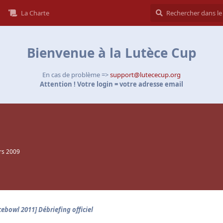
La Charte
Bienvenue à la Lutèce Cup
En cas de problème =>
support@lutececup.org
Attention ! Votre login = votre adresse email
rs 2009
cebowl 2011] Débriefing officiel