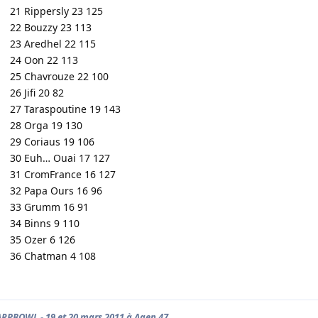
21 Rippersly 23 125
22 Bouzzy 23 113
23 Aredhel 22 115
24 Oon 22 113
25 Chavrouze 22 100
26 Jifi 20 82
27 Taraspoutine 19 143
28 Orga 19 130
29 Coriaus 19 106
30 Euh… Ouai 17 127
31 CromFrance 16 127
32 Papa Ours 16 96
33 Grumm 16 91
34 Binns 9 110
35 Ozer 6 126
36 Chatman 4 108
RPBOWL - 19 et 20 mars 2011 à Agen 47