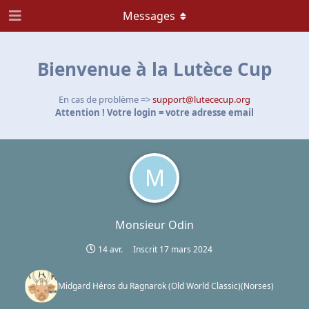
Messages
Bienvenue à la Lutèce Cup
En cas de problème =>
support@lutececup.org
Attention ! Votre login = votre adresse email
M
Monsieur Odin
14 avr.
Inscrit
17 mars 2024
Midgard Héros du Ragnarok (Old World Classic)
(
Norses
)