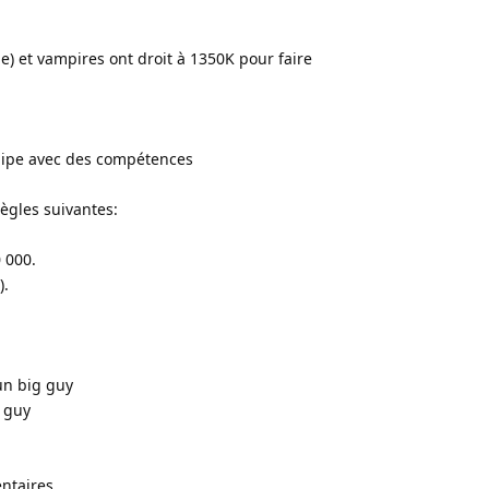
e) et vampires ont droit à 1350K pour faire
quipe avec des compétences
ègles suivantes:
 000.
).
un big guy
g guy
ntaires