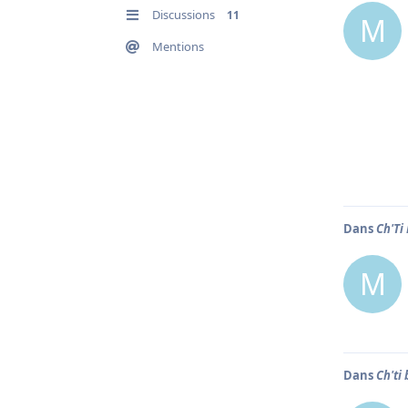
Discussions
11
M
Mentions
Dans
Ch'Ti 
M
Dans
Ch'ti