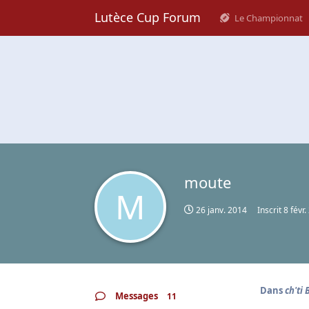
Lutèce Cup Forum
Le Championnat
moute
M
26 janv. 2014
Inscrit
8 févr
Dans
ch'ti 
Messages
11