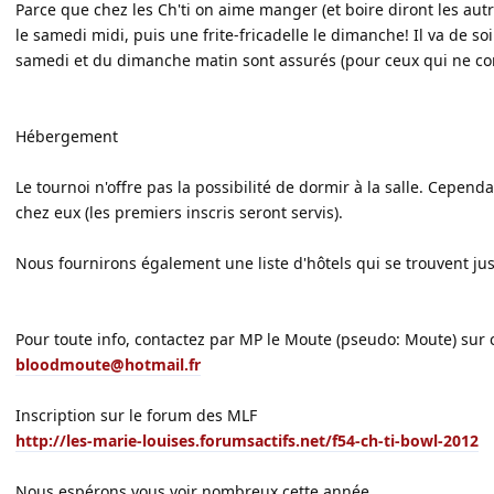
Parce que chez les Ch'ti on aime manger (et boire diront les autr
le samedi midi, puis une frite-fricadelle le dimanche! Il va de s
samedi et du dimanche matin sont assurés (pour ceux qui ne conn
Hébergement
Le tournoi n'offre pas la possibilité de dormir à la salle. Cependa
chez eux (les premiers inscris seront servis).
Nous fournirons également une liste d'hôtels qui se trouvent juste
Pour toute info, contactez par MP le Moute (pseudo: Moute) sur c
bloodmoute@hotmail.fr
Inscription sur le forum des MLF
http://les-marie-louises.forumsactifs.net/f54-ch-ti-bowl-2012
Nous espérons vous voir nombreux cette année