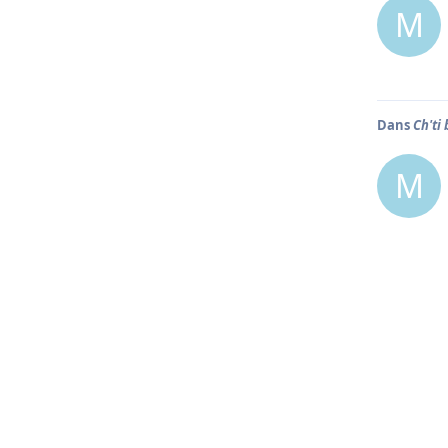
M
Dans
Ch'ti
M