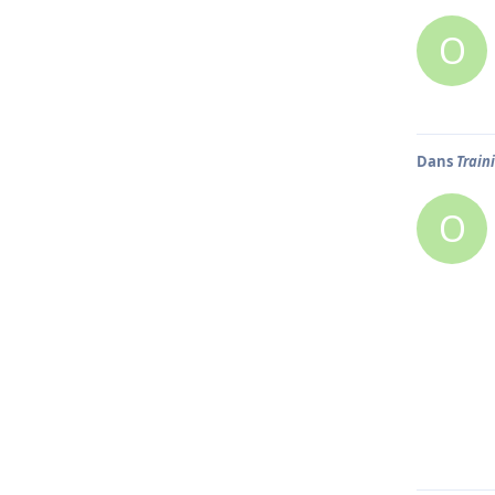
O
Dans
Train
O