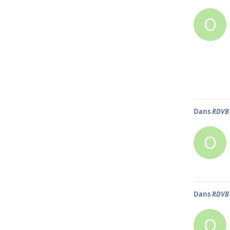
O
Dans
RDVB 
O
Dans
RDVB 
O