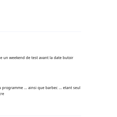
Répondre
ise un weekend de test avant la date butoir
au programme ... ainsi que barbec ... etant seul
tre
Répondre