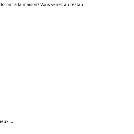
z dormir a la maison? Vous venez au restau
Répondre
Répondre
eux ...
Répondre