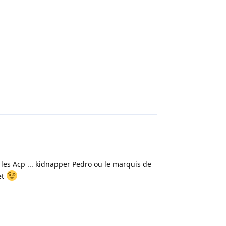
Répondre
z les Acp ... kidnapper Pedro ou le marquis de
et
Répondre