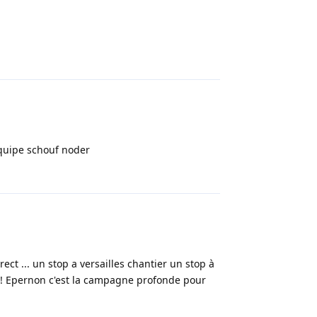
Répondre
'equipe schouf noder
Répondre
ect ... un stop a versailles chantier un stop à
!!! Epernon c'est la campagne profonde pour
Répondre