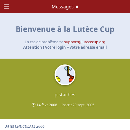
Messages
Bienvenue à la Lutèce Cup
En cas de problème =>
support@lutececup.org
Attention ! Votre login = votre adresse email
pistaches
14 févr. 2008
Inscrit
20 sept. 2005
Dans
CHOCOLATE 2006