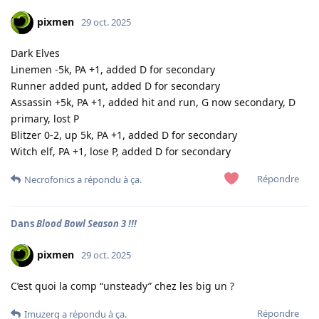
pixmen
29 oct. 2025
Dark Elves
Linemen -5k, PA +1, added D for secondary
Runner added punt, added D for secondary
Assassin +5k, PA +1, added hit and run, G now secondary, D
primary, lost P
Blitzer 0-2, up 5k, PA +1, added D for secondary
Witch elf, PA +1, lose P, added D for secondary
Répondre
Necrofonics
a répondu à ça.
Dans
Blood Bowl Season 3 !!!
pixmen
29 oct. 2025
C’est quoi la comp “unsteady” chez les big un ?
Répondre
Imuzerg
a répondu à ça.