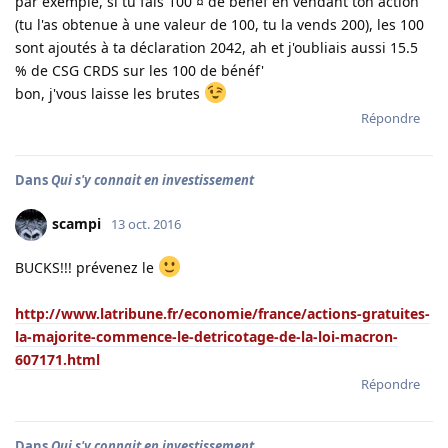
par exemple, si tu fais 100 ¤ de bénéf en vendant ton action
(tu l'as obtenue à une valeur de 100, tu la vends 200), les 100
sont ajoutés à ta déclaration 2042, ah et j'oubliais aussi 15.5
% de CSG CRDS sur les 100 de bénéf'
bon, j'vous laisse les brutes
Répondre
Dans
Qui s'y connait en investissement
scampi
13 oct. 2016
BUCKS!!! prévenez le
http://www.latribune.fr/economie/france/actions-gratuites-
la-majorite-commence-le-detricotage-de-la-loi-macron-
607171.html
Répondre
Dans
Qui s'y connait en investissement