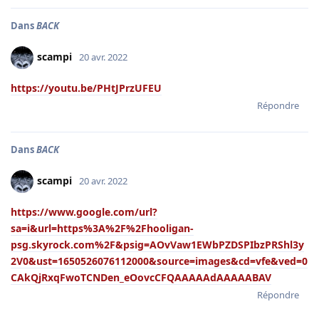
Dans
BACK
scampi
20 avr. 2022
https://youtu.be/PHtJPrzUFEU
Répondre
Dans
BACK
scampi
20 avr. 2022
https://www.google.com/url?
sa=i&url=https%3A%2F%2Fhooligan-
psg.skyrock.com%2F&psig=AOvVaw1EWbPZDSPIbzPRShl3y
2V0&ust=1650526076112000&source=images&cd=vfe&ved=0
CAkQjRxqFwoTCNDen_eOovcCFQAAAAAdAAAAABAV
Répondre