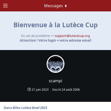
Messages
Bienvenue à la Lutèce Cup
En cas de problème =>
support@lutececup.org
Attention ! Votre login = votre adresse email
scampi
21 juin 2023
Inscrit
24 août 2006
Dans
Bilan Lutèce Bowl 2023