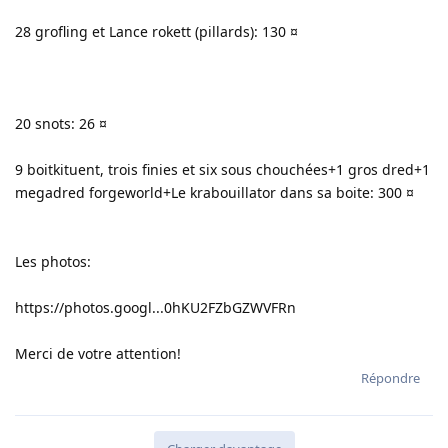
28 grofling et Lance rokett (pillards): 130 ¤
20 snots: 26 ¤
9 boitkituent, trois finies et six sous chouchées+1 gros dred+1
megadred forgeworld+Le krabouillator dans sa boite: 300 ¤
Les photos:
https://photos.googl...0hKU2FZbGZWVFRn
Merci de votre attention!
Répondre