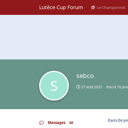
Lutèce Cup Forum
Le Championnat
sebco
S
27 août 2023
Inscrit
10 jan
Dans
De pa
Messages
48