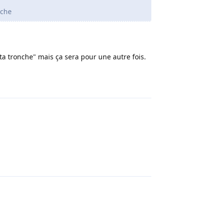
nche
r ta tronche" mais ça sera pour une autre fois.
Répondre
Répondre