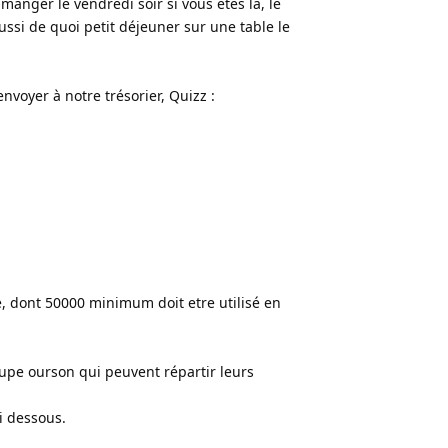
manger le vendredi soir si vous êtes là, le
ssi de quoi petit déjeuner sur une table le
envoyer à notre trésorier, Quizz :
, dont 50000 minimum doit etre utilisé en
upe ourson qui peuvent répartir leurs
i dessous.