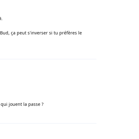
9.
ud, ça peut s'inverser si tu préfères le
Répondre
qui jouent la passe ?
Répondre