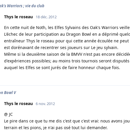
ak's Warriors ; vie du club
Thys le roseau
18 déc. 2012
En cette nuit de Noth, les Elfes Sylvains des Oak's Warriors veill
L'échec de leur participation au Dragon Bowl en a déprimé quelq
entraîneur Thys le roseau pour qui cette année écoulée ne peut 
est dorénavant de recentrer ses joueurs sur Le jeu sylvain.
Même si la deuxième saison de la BMVV n'est pas encore décidée,
d'expériences possibles; au moins trois tournois seront disputés
auquel les Elfes se sont jurés de faire honneur chaque fois.
n Bowl V
Thys le roseau
6 nov. 2012
@ JC
Le pire dans ce que tu me dis c'est que c'est vrai: nous avons jo
terrain et les pions, je n'ai pas osé tout lui demander.