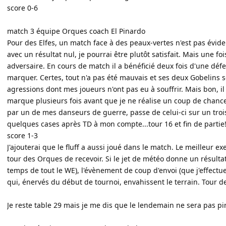
score 0-6
match 3 équipe Orques coach El Pinardo
Pour des Elfes, un match face à des peaux-vertes n'est pas évide
avec un résultat nul, je pourrai être plutôt satisfait. Mais une f
adversaire. En cours de match il a bénéficié deux fois d'une déf
marquer. Certes, tout n'a pas été mauvais et ses deux Gobelins s
agressions dont mes joueurs n'ont pas eu à souffrir. Mais bon, 
marque plusieurs fois avant que je ne réalise un coup de chance:
par un de mes danseurs de guerre, passe de celui-ci sur un trois
quelques cases après TD à mon compte...tour 16 et fin de partie
score 1-3
J'ajouterai que le fluff a aussi joué dans le match. Le meilleur
tour des Orques de recevoir. Si le jet de météo donne un résulta
temps de tout le WE), l'évènement de coup d'envoi (que j'effec
qui, énervés du début de tournoi, envahissent le terrain. Tour deu
Je reste table 29 mais je me dis que le lendemain ne sera pas pir