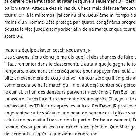
se défaire de la mutation et rater l'esquive à seulement 3+, c'est 
ballon avant. Attaque des sbires du Chaos mais défense farouch
tour 8. 0-1 à la mi-temps, j'ai connu pire. Deuxième mi-temps à s
mains d'un Homme-Bête protégé par quatre congénères progres
pousse le vice jusqu'à temporiser afin de ne marquer que tour 8. 
score 0-2
match 2 équipe Skaven coach RedDawn JR
Des Skavens, tiens donc! Je me dis que j'ai des chances de faire 
il faut remonter dans le classement). D'autant que je gagne le to
rongeurs, placement en conséquence pour appuyer fort, et là...T
blitz en évènement de coup d'envoi: un tour zéro qu'il emploie
commence à peine le match qu'il me faut déjà contrer ses percée
le cuir et, si l'un des danseurs parvient in-extrémis à l'arrêter
lui assure l'ouverture du score tout de suite après. Et là, je lutt
encaissant les TD les uns après les autres. RedDawn JR prouve 
en jouant sa carte spéciale: une peau de banane qu'il glisse s
celui-ci ne pouvait influer en rien la partie. For heureusement, 
J'avoue n'avoir jamais vécu un match aussi pénible. Que Morrig
descendants jusqu'à la quinzième génération!