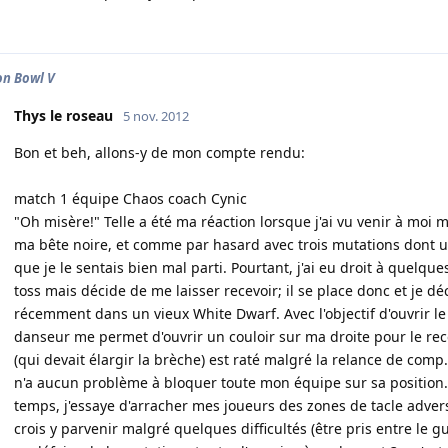
n Bowl V
Thys le roseau
5 nov. 2012
Bon et beh, allons-y de mon compte rendu:
match 1 équipe Chaos coach Cynic
"Oh misère!" Telle a été ma réaction lorsque j'ai vu venir à mo
ma bête noire, et comme par hasard avec trois mutations dont 
que je le sentais bien mal parti. Pourtant, j'ai eu droit à quelqu
toss mais décide de me laisser recevoir; il se place donc et je 
récemment dans un vieux White Dwarf. Avec l'objectif d'ouvrir le s
danseur me permet d'ouvrir un couloir sur ma droite pour le re
(qui devait élargir la brèche) est raté malgré la relance de com
n'a aucun problème à bloquer toute mon équipe sur sa position.
temps, j'essaye d'arracher mes joueurs des zones de tacle advers
crois y parvenir malgré quelques difficultés (être pris entre le 