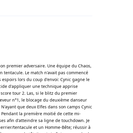
Répondre
i mon premier adversaire. Une équipe du Chaos,
un tentacule. Le match n'avait pas commencé
es espoirs lors du coup d'envoi: Cynic gagne le
décide d'appliquer une technique apprise
core tour 2. Las, si le blitz du premier
ceveur n°1, le blocage du deuxième danseur
p. N'ayant que deux Elfes dans son camps Cynic
 Pendant la première moitié de cette mi-
es afin d'atteindre sa ligne de touchdown. Je
guerrier/tentacule et un Homme-Bête; réussir à