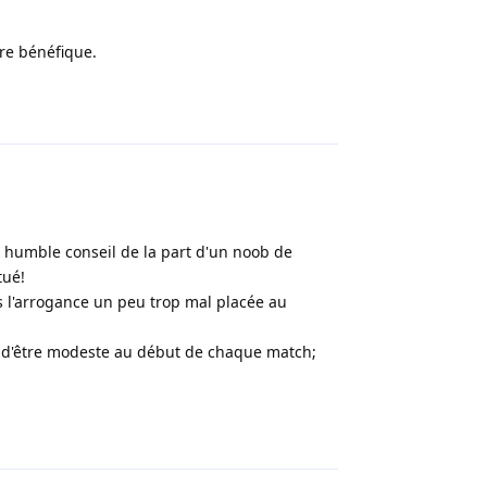
tre bénéfique.
Répondre
 humble conseil de la part d'un noob de
tué!
s l'arrogance un peu trop mal placée au
it d'être modeste au début de chaque match;
Répondre