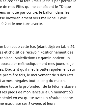
à se cogner la tête!) mais je finis par perdre le
e de mes Elfes qui ne concèdent le TD que
ens unique par contre: le ballon, dans les
se inexorablement vers ma ligne. Cynic
0-2 et le one-turn avorte.
un bon coup cette fois (étant déjà en table 29,
ss et choisit de recevoir. Positionnement des
rahison! Malédiction! Le gamin obtient un
 à bousculer méthodiquement mes joueurs. Je
s. D'autant qu'il met la patte rapidement sur
 une première fois, le mouvement de 9 des rats
e à armes inégales tout le long du match,
même toute la profondeur de la félonie skaven
ous les pieds de mon lanceur à un moment où
Edhéniel en est quitte avec un résultat sonné.
ane maudisse ces Skavens et leurs