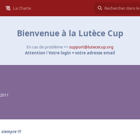
La Charte
Bienvenue à la Lutèce Cup
En cas de problème =>
support@lutececup.org
Attention ! Votre login = votre adresse email
 2011
 siempre !!!