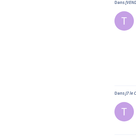
Dans
[VEND
T
Dans
J7 le 
T