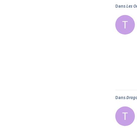
Dans
Les O
T
Dans
Drago
T