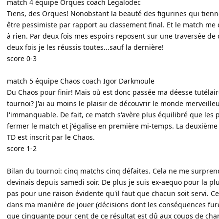
match 4 équipe Orques coach Legalodec
Tiens, des Orques! Nonobstant la beauté des figurines qui tien
être pessimiste par rapport au classement final. Et le match me 
à rien. Par deux fois mes espoirs reposent sur une traversée de 
deux fois je les réussis toutes...sauf la dernière!
score 0-3
match 5 équipe Chaos coach Igor Darkmoule
Du Chaos pour finir! Mais où est donc passée ma déesse tutélaire
tournoi? J'ai au moins le plaisir de découvrir le monde merveil
l'immanquable. De fait, ce match s'avère plus équilibré que les p
fermer le match et j'égalise en première mi-temps. La deuxième 
TD est inscrit par le Chaos.
score 1-2
Bilan du tournoi: cinq matchs cinq défaites. Cela ne me surpre
devinais depuis samedi soir. De plus je suis ex-aequo pour la pl
pas pour une raison évidente qu'il faut que chacun soit servi. C
dans ma manière de jouer (décisions dont les conséquences furen
que cinquante pour cent de ce résultat est dû aux coups de cha