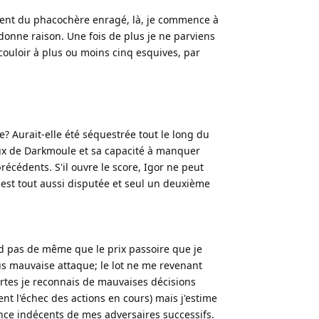
nent du phacochère enragé, là, je commence à
donne raison. Une fois de plus je ne parviens
couloir à plus ou moins cinq esquives, par
? Aurait-elle été séquestrée tout le long du
leux de Darkmoule et sa capacité à manquer
récédents. S'il ouvre le score, Igor ne peut
est tout aussi disputée et seul un deuxième
nd pas de même que le prix passoire que je
us mauvaise attaque; le lot ne me revenant
ertes je reconnais de mauvaises décisions
t l'échec des actions en cours) mais j'estime
nce indécents de mes adversaires successifs.