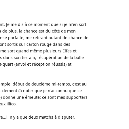
nt. Je me dis à ce moment que si je m'en sort
ois de plus, la chance est du côté de mon
ense parfaite, me retirant autant de chance de
ont sortis sur carton rouge dans des
il me sort quand même plusieurs Elfes et
 dans son terrain, récupération de la balle
-quart (envoi et réception réussis) et
!
 exemple: début de deuxième mi-temps, c'est au
t clément (à noter que je n'ai connu que ce
tue) donne une émeute: ce sont mes supporters
x illico.
e...il n'y a que deux matchs à disputer.