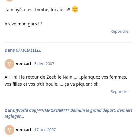
'tain ayé, il est tombé, lui aussi!!
bravo mon gars !!!
Répondre
Dans
OFFICIALLLLL
vencarl
V
5 déc. 2007
AHHh!!! le retour de Zeeb le Nain.......planquez vos femmes,
vos filles et vos p'tit boule......ça va piquer :lol:
Répondre
Dans
[World Cup]-**IMPORTANT** Demain le grand depart, derniers
reglages...
vencarl
V
17 oct. 2007