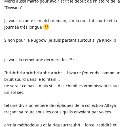
Merci aussi marto pour avoir écrit le début de l'histoire de la
"Division"
Je vous raconte le match demain, car la nuit fut courte et la
journée trés longue
Sinon pour le Rugbowl je suis partant surtout si ya Knox !!!
je vous la remet une derniere fois!!! :
"brbbrbrbrbrbrbrbrbbrbrbrbr.... bizarre j'entends comme un
bruit sourd dans le lointain...
ne serait ce pas... mais si ... des chenilles vrombissantes sur
un sol sec...
tel une division entière de répliques de la collection Altaya
traçant sa route sous les obus qu'ils envoient par volées...
arrr la méthodeuuu et la rigueurrreuhh... force, rapidité et