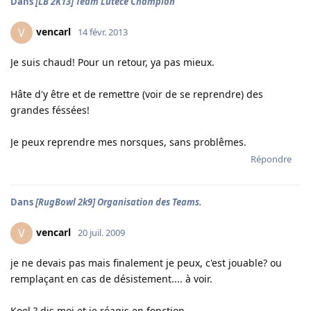
Dans
[LB 2K13] Team Lutèce Champion
vencarl
V
14 févr. 2013
Je suis chaud! Pour un retour, ya pas mieux.
Hâte d'y être et de remettre (voir de se reprendre) des
grandes féssées!
Je peux reprendre mes norsques, sans problêmes.
Répondre
Dans
[RugBowl 2k9] Organisation des Teams.
vencarl
V
20 juil. 2009
je ne devais pas mais finalement je peux, c'est jouable? ou
remplaçant en cas de désistement.... à voir.
Kool ? dis moi et je réagis en fonction.